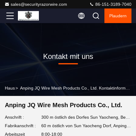
sales@securityrazorwire.com
86-151-3189-7040
Plaudern
Kontakt mit uns
Haus
>
Anping JQ Wire Mesh Products Co., Ltd. Kontaktinformationen
Anping JQ Wire Mesh Products Co., Ltd.
Anschrift :
300 m östlich des Dorfes Sun Yaocheng, Bezirk Anping, Provinz Hebei, China
Fabrikanschrift :
60 m östlich von Sun Yaocheng Dorf, Anping County, Provinz Hebei, China
Arbeitszeit
8:00-18:00