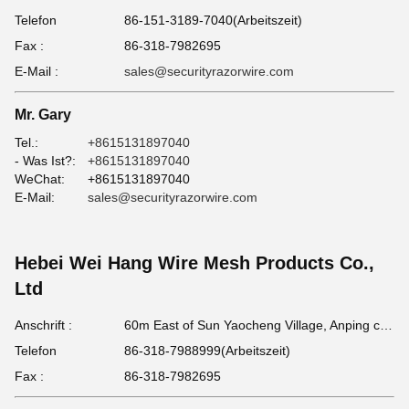
Telefon
86-151-3189-7040(Arbeitszeit)
Fax :
86-318-7982695
E-Mail :
sales@securityrazorwire.com
Mr. Gary
Tel.:
+8615131897040
- Was Ist?:
+8615131897040
WeChat:
+8615131897040
E-Mail:
sales@securityrazorwire.com
Hebei Wei Hang Wire Mesh Products Co.,
Ltd
Anschrift :
60m East of Sun Yaocheng Village, Anping county, Hebei Province, China
Telefon
86-318-7988999(Arbeitszeit)
Fax :
86-318-7982695