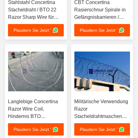
Stahlstahl Concertina
CBT Concertina
Stacheldraht / BTO 22
Rasierschnur Spirale in
Razor Sharp Wire für
Gefängnisbarrieren /
Regierungsgebäude
Inhaftierungslagern
Plaudern Sie Jetzt '
Plaudern Sie Jetzt '
verwendet
Langlebige Concertina
Militärische Verwendung
Razor Wire Coil,
Razor
Hindernis BTO
Stacheldrahtmaschen
Sicherheit Stacheldraht
450mm 600mm 900mm
Plaudern Sie Jetzt '
Plaudern Sie Jetzt '
Zaun
Spirale Durchmesser