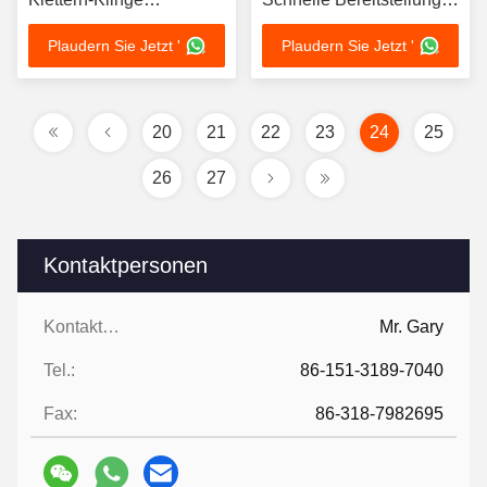
Drahtzaun
Concertina Spulen
Plaudern Sie Jetzt '
Plaudern Sie Jetzt '
20
21
22
23
24
25
26
27
Kontaktpersonen
Kontaktpersonen:
Mr. Gary
Tel.:
86-151-3189-7040
Fax:
86-318-7982695