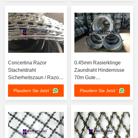
Concertina Razor
0.45mm Rasierklinge
Stacheldraht
Zaundraht Hindernisse
Sicherheitszaun / Razor
70m Gute
Kampfdraht 14-16m
Widerstandsfähigkeit
Plaudern Sie Jetzt '
Plaudern Sie Jetzt '
Länge
gegen Naturkräfte