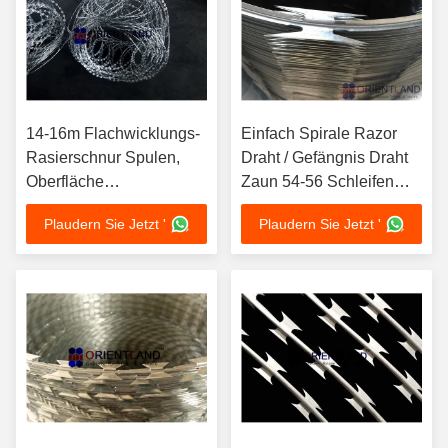
14-16m Flachwicklungs-
Einfach Spirale Razor
Rasierschnur Spulen,
Draht / Gefängnis Draht
Oberfläche
Zaun 54-56 Schleifen
Flachgefängnis
schnell zu installieren
Plaudern Sie Jetzt '
Plaudern Sie Jetzt '
Rasierschnur Barriere