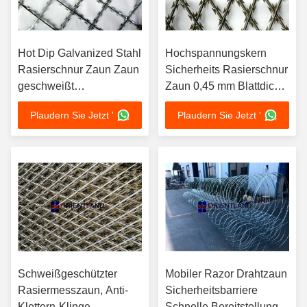
Hot Dip Galvanized Stahl
Hochspannungskern
Rasierschnur Zaun Zaun
Sicherheits Rasierschnur
geschweißt
Zaun 0,45 mm Blattdicke
Korrosionsbeständigkeit
Schwierig zu schneiden
Plaudern Sie Jetzt '
Plaudern Sie Jetzt '
Schweißgeschützter
Mobiler Razor Drahtzaun
Rasiermesszaun, Anti-
Sicherheitsbarriere
Klettern-Klinge
Schnelle Bereitstellung