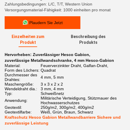
Zahlungsbedingungen: L/C, T/T, Western Union
Versorgungsmaterial-Fähigkeit: 1000 einheiten pro monat
Plaudern Sie Jetzt
Einzelheiten zum
Beschreibung des
Produkt
Produkts
Hervorheben:
Zuverlässiger Hesco Gabion
,
zuverlässige Metallwandschranke
,
4 mm Hesco-Gabion
Material:
Feuerverzinkter Draht, Galfan-Draht,
Form des Löchers:
Quadrat
Durchmesser des
4 mm, 5 mm
Drahtes:
Maschengröße:
3 x 3 x 2 x 2
Wendeldraht dia.:
3 mm, 4 mm
Typ:
Schweißnetz
Militärische Verteidigung, Stützmauer des
Anwendung:
Hochwasserschutzes
Geotextil:
250g/m2, 300g/m2, 400g/m2
Geotextilfarbe:
Weiß, Grün, Braun, Schwarz
Kraftschutz Hesco Gabion Metallwandbarriere Sichere und
zuverlässige Leistung