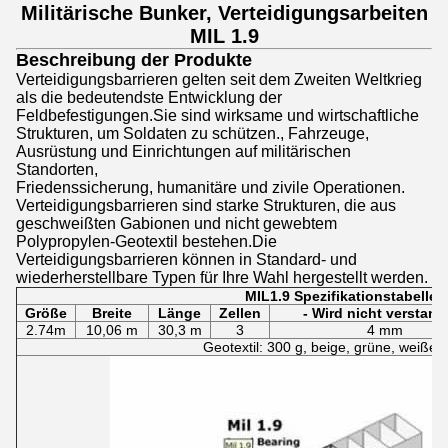
Militärische Bunker, Verteidigungsarbeiten
MIL 1.9
Beschreibung der Produkte
Verteidigungsbarrieren gelten seit dem Zweiten Weltkrieg
als die bedeutendste Entwicklung der
Feldbefestigungen.Sie sind wirksame und wirtschaftliche
Strukturen, um Soldaten zu schützen., Fahrzeuge,
Ausrüstung und Einrichtungen auf militärischen
Standorten,
Friedenssicherung, humanitäre und zivile Operationen.
Verteidigungsbarrieren sind starke Strukturen, die aus
geschweißten Gabionen und nicht gewebtem
Polypropylen-Geotextil bestehen.Die
Verteidigungsbarrieren können in Standard- und
wiederherstellbare Typen für Ihre Wahl hergestellt werden.
MIL1.9 Spezifikationstabelle
Größe
Breite
Länge
Zellen
- Wird nicht verstand
2.74m
10,06 m
30,3 m
3
4 mm
Geotextil: 300 g, beige, grüne, weiße 