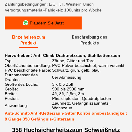
Zahlungsbedingungen: L/C, T/T, Western Union
Versorgungsmaterial-Fähigkeit: 100units pro Woche
Plaudern Sie Jetzt
Einzelheiten zum
Beschreibung des
Produkt
Produkts
Hervorheben:
Anti-Climb-Drahtnetzzaun
,
Stahlkettenzaun
Typ:
Zäune, Gitter und Tore
Oberflächenbehandlung:
PVC-Pulver beschichtet, warm verzinkt
PVC beschichtete Farbe:
Schwarz, grün, gelb, blau
Durchmesser des
8er Abmessung
Drahtes:
Größe des Lochs:
3 x 0,5 Zoll
Größe:
900 bis 2500 mm
Breite:
4ft, 8ft, 2,5m, 3m
Posten:
Pfirsichpfosten, Quadratpfosten
Zaunnetz, Gefängniszaunnetz,
Anwendung:
Wohnzaun
Anti-Schnitt-Anti-Kletterzaun-Gitter Korrosionsbeständigkeit
8 Gauge 358 Gefängnis-Gitterzaun
358 Hochsicherheitszaun Schweißnetz