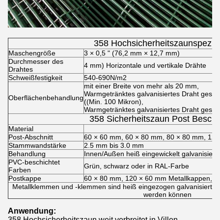
358 Hochsicherheitszaunspezifi
Maschengröße
3 × 0,5 " (76,2 mm × 12,7 mm)
Durchmesser des
4 mm) Horizontale und vertikale Drähte
Drahtes
Schweißfestigkeit
540-690N/m2
mit einer Breite von mehr als 20 mm,
Warmgetränktes galvanisiertes Draht gesc
Oberflächenbehandlung
((Min. 100 Mikron),
Warmgetränktes galvanisiertes Draht ges
358 Sicherheitszaun Post Besch
Material
Post-Abschnitt
60 × 60 mm, 60 × 80 mm, 80 × 80 mm, 12
Stammwandstärke
2.5 mm bis 3.0 mm
Behandlung
Innen/Außen heiß eingewickelt galvanisiert
PVC-beschichtet
Grün, schwarz oder in RAL-Farbe
Farben
Postkappe
60 × 80 mm, 120 × 60 mm Metallkappen, 8
Metallklemmen und -klemmen sind heiß eingezogen galvanisiert, au
werden können
Anwendung:
358 Hochsicherheitszaun weit verbreitet in Villen,