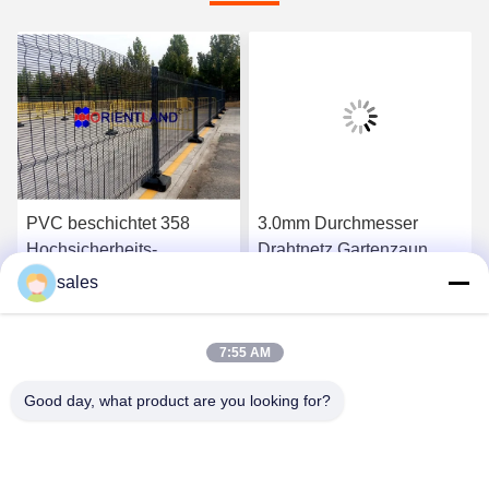
PVC beschichtet 358
3.0mm Durchmesser
Hochsicherheits-
Drahtnetz Gartenzaun,
Gitterzaun Anti-Kletter-
Kettenverbindung
sales
Gitterzaun 8gauge 4.0mm
Zaunnetz 1m-3,6m Höhe
Plaudern Sie Jetzt
Plaudern Sie Jetzt
7:55 AM
Good day, what product are you looking for?
Anping JQ Wire Mesh Products Co., Ltd.