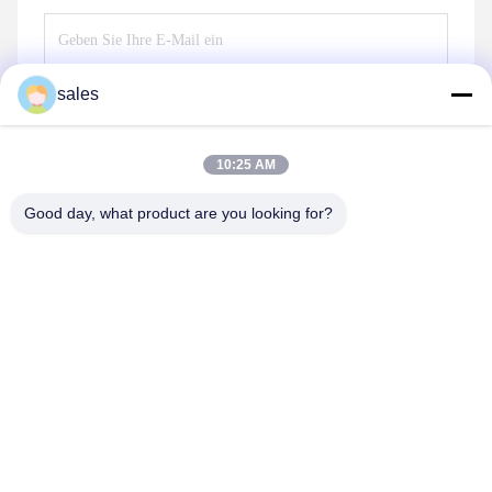
sales
Senden
10:25 AM
Good day, what product are you looking for?
Anping JQ Wire Mesh Products Co., Ltd.
sales@securityrazorwire.com
86-151-3189-7040
300 m östlich des Dorfes Sun Yaocheng, Bezirk Anping,
Provinz Hebei, China