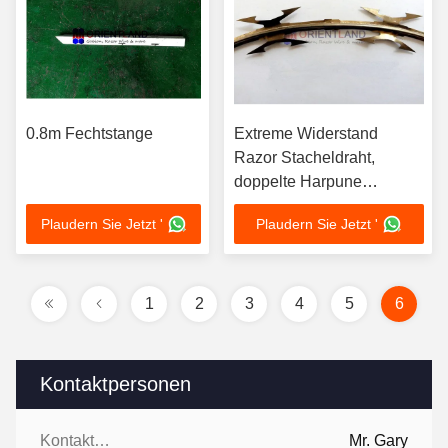
0.8m Fechtstange
Extreme Widerstand
Razor Stacheldraht,
doppelte Harpune
Sicherheits Razor Wire
Plaudern Sie Jetzt '
Plaudern Sie Jetzt '
1
2
3
4
5
6
Kontaktpersonen
Kontaktpersonen:
Mr. Gary